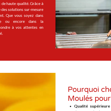
c de haute qualité. Grâce à
re des solutions sur-mesure
ent. Que vous soyez dans
cale ou encore dans la
pondre à vos attentes en
é.
Pourquoi cho
Moulés pour
Qualité supérieure