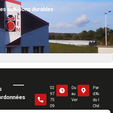
des solutions durables
02
Du Lundi
Parc
s
97
au
d'Activités
ordonnées
75
Vendredi
du Gros
09
:
Chêne,
75
08h00 -
56460