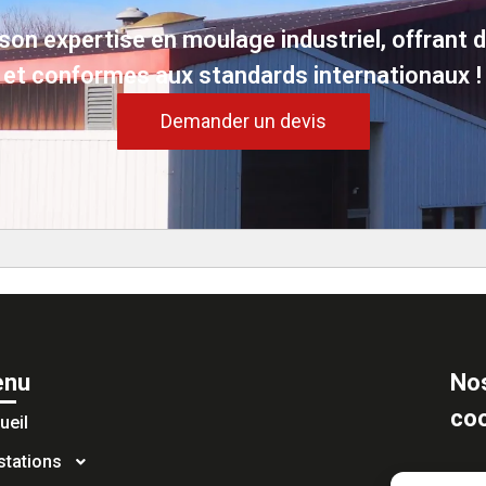
son expertise en moulage industriel, offrant 
et conformes aux standards internationaux !
Demander un devis
nu
No
co
ueil
stations