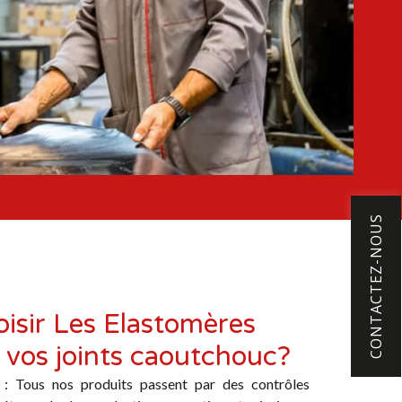
CONTACTEZ-NOUS
isir Les Elastomères
 vos joints caoutchouc?
: Tous nos produits passent par des contrôles