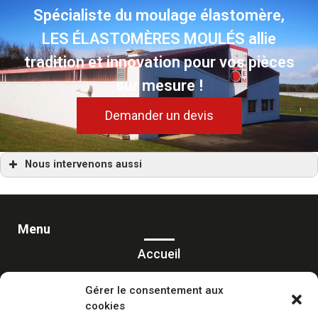
Spécialiste du moulage élastomère,
LES ÉLASTOMÈRES MOULÉS allie
tradition et innovation pour vos pièces
sur mesure !
Demander un devis
Nous intervenons aussi
Moulage
Moulage Angers
Moulage Bordeaux
Moulage Bretagne
Moulage Dijon
Menu
Moulage France
Moulage Grenoble
Accueil
Moulage Le Havre
Moulage Lille
Prestations
Moulage Lyon (69)
Gérer le consentement aux
Moulage Marseille
Moulage Montpellier
cookies
Réalisations
Moulage Nantes