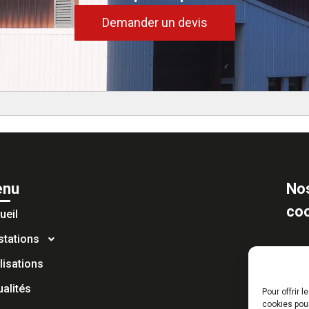
Demander un devis
nu
No
co
ueil
stations
lisations
ualités
Pour offrir 
cookies pour