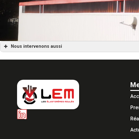
Nous intervenons aussi
Pièce moulée
Pièce moulée Angers
Pièce moulée Bordeaux
Pièce moulée Bretagne
Pièce moulée Dijon
Pièce moulée France
Pièce moulée Grenoble
Me
Pièce moulée Le Havre
Pièce moulée Lille
Acc
Pièce moulée Lyon (69)
Pièce moulée Marseille
Pièce moulée Montpellier
Pre
Pièce moulée Nantes
Pièce moulée Nice
Réa
Pièce moulée Paris (75)
Pièce moulée Reims
Pièce moulée Rennes
Act
Pièce moulée Saint-Étienne
Pièce moulée Strasbourg