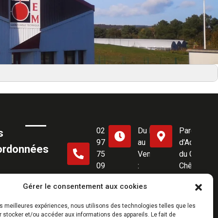
02
Du Lundi
Parc
s
97
au
d'Activités
ordonnées
75
Vendredi
du Gros
09
:
Chêne,
75
08h00 -
56460
Gérer le consentement aux cookies
18h00
Sérent
les meilleures expériences, nous utilisons des technologies telles que les
 stocker et/ou accéder aux informations des appareils. Le fait de