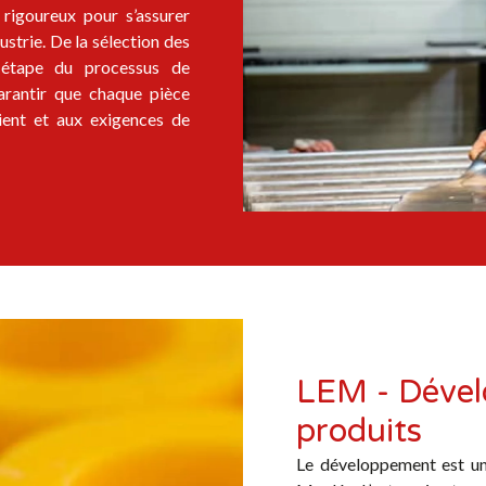
rigoureux pour s’assurer
dustrie. De la sélection des
e étape du processus de
arantir que chaque pièce
ient et aux exigences de
LEM - Déve
produits
Le développement est un 