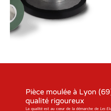
Pièce moulée à Lyon (69)
qualité rigoureux
La qualité est au cœur de la démarche de
Les El