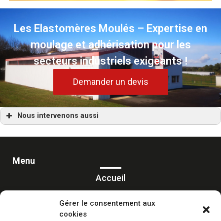
Les Elastomères Moulés – Expertise en
moulage et adhérisation pour les
secteurs industriels exigeants !
Demander un devis
Nous intervenons aussi
Pièce moulée
Pièce moulée Angers
Pièce moulée Bordeaux
Pièce moulée Bretagne
Pièce moulée Dijon
Menu
Pièce moulée France
Pièce moulée Grenoble
Accueil
Pièce moulée Le Havre
Pièce moulée Lille
Prestations
Pièce moulée Lyon (69)
Gérer le consentement aux
Pièce moulée Marseille
Pièce moulée Montpellier
cookies
Réalisations
Pièce moulée Nantes