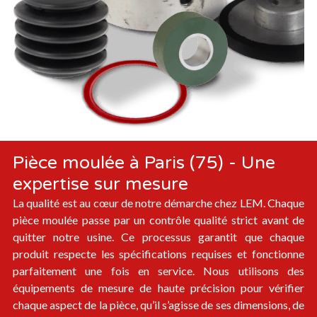
Pièce moulée à Paris (75) - Une
expertise sur mesure
La qualité est au cœur de notre démarche chez LEM. Chaque
pièce moulée passe par un contrôle qualité strict avant de
quitter notre usine. Ce processus garantit que chaque
produit respecte les spécifications requises et fonctionne
parfaitement une fois en service. Nous utilisons des
équipements de mesure de haute précision pour vérifier
chaque aspect de la pièce, qu’il s’agisse de ses dimensions, de